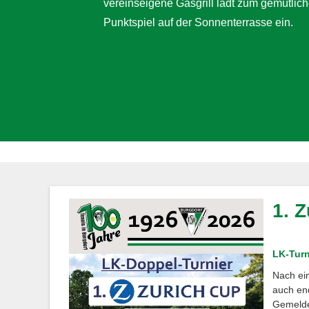
vereinseigene Gasgrill lädt zum gemütlic
Punktspiel auf der Sonnenterrasse ein.
1. 
LK-Turn
Nach ein
auch end
Gemelde