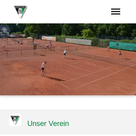
Startseite
Neues vom Tennisweg
Termine
Vorstand
Sponsoren
Mannschaften
"Jetzt Mitglied werden"
Unser Verein
Trainer