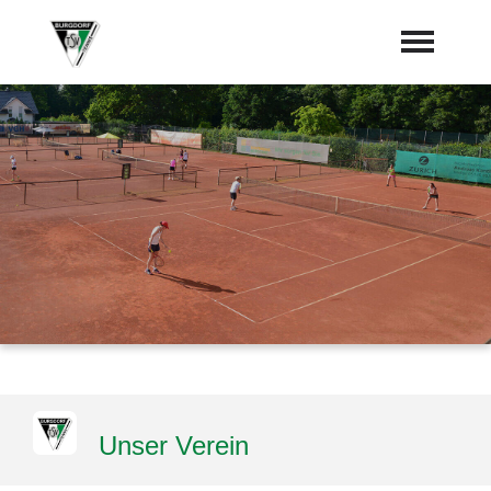
Startseite
Neues vom Tennisweg
Termine
Vorstand
Sponsoren
Mannschaften
"Jetzt Mitglied werden"
Unser Verein
Trainer