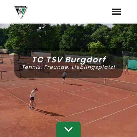
Startseite
Neues vom Tennisweg
TC TSV Burgdorf
Termine
Tennis. Freunde. Lieblingsplatz!
Vorstand
Sponsoren
Mannschaften
"Jetzt Mitglied werden"
Trainer