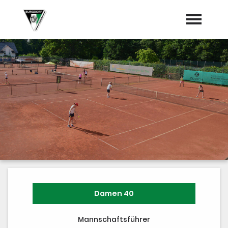
Startseite
Neues vom Tennisweg
Termine
Vorstand
Sponsoren
Mannschaften
"Jetzt Mitglied werden"
Damen 40
Trainer
Mannschaftsführer