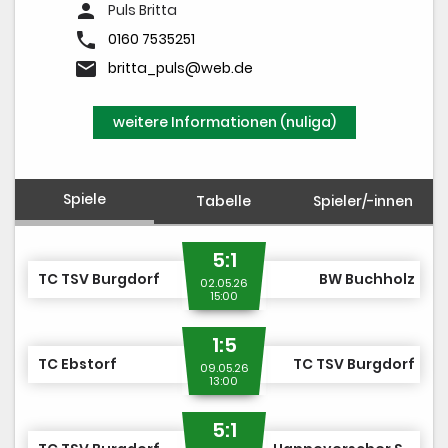
person
Puls Britta
phone
0160 7535251
email
britta_puls@web.de
weitere Informationen (nuliga)
Spiele
Tabelle
Spieler/-innen
5:1
TC TSV Burgdorf
BW Buchholz
02.05.26
15:00
1:5
TC Ebstorf
TC TSV Burgdorf
09.05.26
13:00
5:1