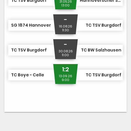
TC TSV Burgdorf
Hannoverscher SC von 1893
31.05.26
13:00
-
SG 1874 Hannover
TC TSV Burgdorf
16.08.26
11:30
-
TC TSV Burgdorf
TC BW Salzhausen
30.08.26
11:00
1:2
TC Boye - Celle
TC TSV Burgdorf
13.09.26
9:00