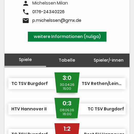
person
Michelssen Milan
phone
0176-24340226
email
p.michelssen@gmx.de
weitere Informationen (nuliga)
Spiele
Tabelle
Spieler/-innen
3:0
TC TSV Burgdorf
TSV Rethen/Leine II
30.04.26
15:00
0:3
HTV Hannover II
TC TSV Burgdorf
08.05.26
16:00
1:2