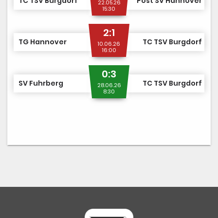
TC TSV Burgdorf
Post SV Hannover
22.05.26
15:30
2:1
TG Hannover
TC TSV Burgdorf
10.06.26
16:00
0:3
SV Fuhrberg
TC TSV Burgdorf
28.06.26
8:30