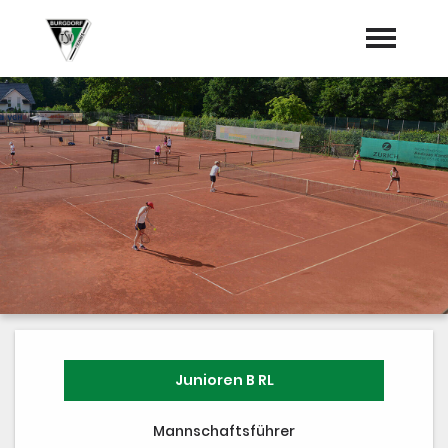
Startseite
Neues vom Tennisweg
Termine
Vorstand
Sponsoren
Mannschaften
"Jetzt Mitglied werden"
Junioren B RL
Trainer
Mannschaftsführer